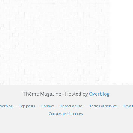
Thème Magazine - Hosted by
Overblog
Overblog
Top posts
Contact
Report abuse
Terms of service
Royal
Cookies preferences