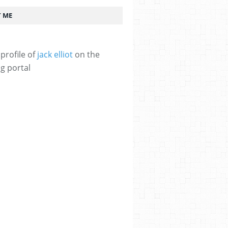
 ME
profile of
jack elliot
on the
g portal