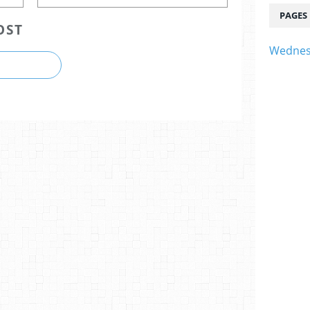
PAGES
OST
Wednes