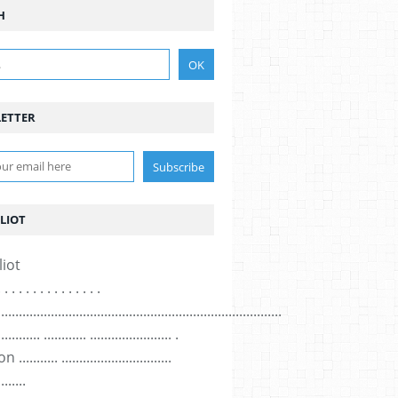
H
ETTER
LIOT
. . . . . . . . . . . . . . .
................................................................................
............ ............ ....................... .
......... ...............................
........