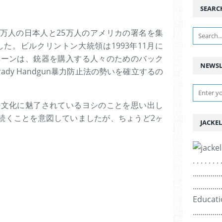
SEARC
0万人の日本人と25万人のアメリカの署名を集
た。ビルクリントン大統領は1993年11月に
ャンペーンは、銃器を購入する人々のためのバック
NEWSL
dy Handgun暴力防止法の勢いを確立するの
リカの文化に魅了されているヨシのことを思い出し
続くことを意図していましたが、ちょうど2ヶ
JACKEL
. . . . . . . 
..............
..............
Education ..
..............