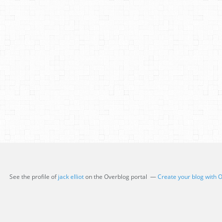
See the profile of
jack elliot
on the Overblog portal
Create your blog with 