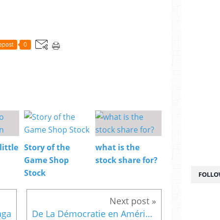
epost
0
little
Story of the
what is the
Game Shop
stock share for?
Stock
FOLLO
aga
De La Démocratie en Amérique