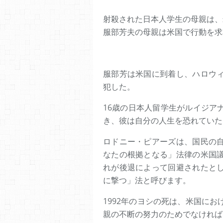
射殺された日本人学生の母親は、
服部芳夫の母親は米国で行動を求
服部芳は米国に到着し、ハロウ
犯した。
16歳の日本人留学生がルイジア
き、彼は自分の人生を恐れていた
ロドニー・ピアーズは、国民の
なたの根拠となる」法律の米国
れが後退によって回避されたと
に撃つ」法と呼びます。
1992年のヨシの死は、米国に
親の不断の努力のためでなければ